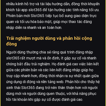
nhiều kênh hỗ trợ và tài liệu hướng dẫn, đồng thời khuyến
khích tải app slot365 để tận hưởng các tính năng tối ưu.
Phiên bản mới Slot365 tiếp tục bổ sung giao diện trực
quan và tối ưu hóa bảo mật, giúp mọi thao tác đăng
nhập diễn ra nhanh và an toàn hơn.
Trải nghiệm người dùng và phản hồi cộng
đồng
Người dùng thường chia sẻ rằng quá trình đăng nhập
slot365 rất mượt mà và ổn định, ít gặp sự cố và nhanh
chóng bắt đầu trải nghiệm. Họ đánh giá cao việc liên kết
giữa các phiên bản và các liên kết đăng nhập giúp họ
truy cập nhanh hơn, đồng thời nhận ra sự nhất quán giữa
ứng dụng di động và nền tảng web. Phản hồi cho thấy hệ
sinh thái Slot365 đang trở nên thân thiện hơn với người
dùng mới và người dùng quen thuộc, với khả năng phục
hồi tài khoản khi gặp sự cố được đánh giá cao.