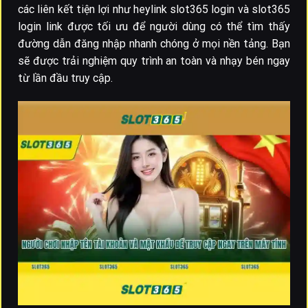
các liên kết tiện lợi như heylink slot365 login và slot365
login link được tối ưu để người dùng có thể tìm thấy
đường dẫn đăng nhập nhanh chóng ở mọi nền tảng. Bạn
sẽ được trải nghiệm quy trình an toàn và nhạy bén ngay
từ lần đầu truy cập.