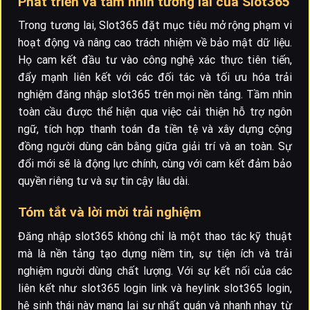
Phát triển và tầm nhìn tương lai của Slot365
Trong tương lai, Slot365 đặt mục tiêu mở rộng phạm vi
hoạt động và nâng cao trách nhiệm về bảo mật dữ liệu.
Họ cam kết đầu tư vào công nghệ xác thực tiên tiến,
đẩy mạnh liên kết với các đối tác và tối ưu hóa trải
nghiệm đăng nhập slot365 trên mọi nền tảng. Tầm nhìn
toàn cầu được thể hiện qua việc cải thiện hỗ trợ ngôn
ngữ, tích hợp thanh toán đa tiền tệ và xây dựng cộng
đồng người dùng cân bằng giữa giải trí và an toàn. Sự
đổi mới sẽ là động lực chính, cùng với cam kết đảm bảo
quyền riêng tư và sự tin cậy lâu dài.
Tóm tắt và lời mời trải nghiệm
Đăng nhập slot365 không chỉ là một thao tác kỹ thuật
mà là nền tảng tạo dựng niềm tin, sự tiện ích và trải
nghiệm người dùng chất lượng. Với sự kết nối của các
liên kết như slot365 login link và heylink slot365 login,
hệ sinh thái này mang lại sự nhất quán và nhanh nhạy từ