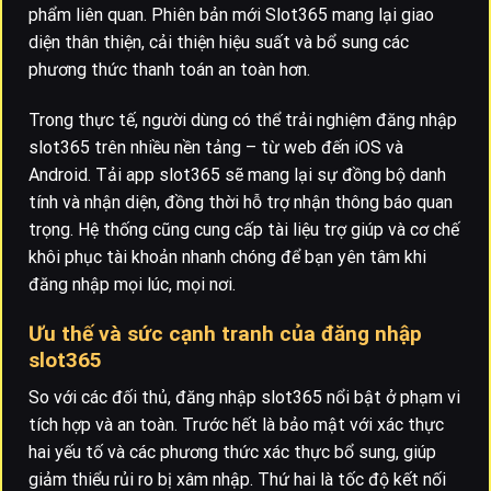
phẩm liên quan. Phiên bản mới Slot365 mang lại giao
diện thân thiện, cải thiện hiệu suất và bổ sung các
phương thức thanh toán an toàn hơn.
Trong thực tế, người dùng có thể trải nghiệm đăng nhập
slot365 trên nhiều nền tảng – từ web đến iOS và
Android. Tải app slot365 sẽ mang lại sự đồng bộ danh
tính và nhận diện, đồng thời hỗ trợ nhận thông báo quan
trọng. Hệ thống cũng cung cấp tài liệu trợ giúp và cơ chế
khôi phục tài khoản nhanh chóng để bạn yên tâm khi
đăng nhập mọi lúc, mọi nơi.
Ưu thế và sức cạnh tranh của đăng nhập
slot365
So với các đối thủ, đăng nhập slot365 nổi bật ở phạm vi
tích hợp và an toàn. Trước hết là bảo mật với xác thực
hai yếu tố và các phương thức xác thực bổ sung, giúp
giảm thiểu rủi ro bị xâm nhập. Thứ hai là tốc độ kết nối