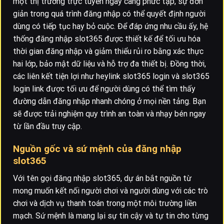
một thị trường trực tuyến ngày càng phức tạp, sự đơn
giản trong quá trình đăng nhập có thể quyết định người
dùng có tiếp tục hay bỏ cuộc. Để đáp ứng nhu cầu ấy, hệ
thống đăng nhập slot365 được thiết kế để tối ưu hóa
thời gian đăng nhập và giảm thiểu rủi ro bằng xác thực
hai lớp, bảo mật dữ liệu và hỗ trợ đa thiết bị. Đồng thời,
các liên kết tiện lợi như heylink slot365 login và slot365
login link được tối ưu để người dùng có thể tìm thấy
đường dẫn đăng nhập nhanh chóng ở mọi nền tảng. Bạn
sẽ được trải nghiệm quy trình an toàn và nhạy bén ngay
từ lần đầu truy cập.
Nguồn gốc và sứ mệnh của đăng nhập
slot365
Với tên gọi đăng nhập slot365, dự án bắt nguồn từ
mong muốn kết nối người chơi và người dùng với các trò
chơi và dịch vụ thanh toán trong một môi trường liền
mạch. Sứ mệnh là mang lại sự tin cậy và tự tin cho từng