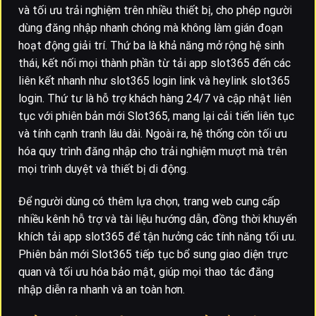
và tối ưu trải nghiệm trên nhiều thiết bị, cho phép người
dùng đăng nhập nhanh chóng mà không làm gián đoạn
hoạt động giải trí. Thứ ba là khả năng mở rộng hệ sinh
thái, kết nối mọi thành phần từ tải app slot365 đến các
liên kết nhanh như slot365 login link và heylink slot365
login. Thứ tư là hỗ trợ khách hàng 24/7 và cập nhật liên
tục với phiên bản mới Slot365, mang lại cải tiến liên tục
và tính cạnh tranh lâu dài. Ngoài ra, hệ thống còn tối ưu
hóa quy trình đăng nhập cho trải nghiệm mượt mà trên
mọi trình duyệt và thiết bị di động.
Để người dùng có thêm lựa chọn, trang web cung cấp
nhiều kênh hỗ trợ và tài liệu hướng dẫn, đồng thời khuyến
khích tải app slot365 để tận hưởng các tính năng tối ưu.
Phiên bản mới Slot365 tiếp tục bổ sung giao diện trực
quan và tối ưu hóa bảo mật, giúp mọi thao tác đăng
nhập diễn ra nhanh và an toàn hơn.