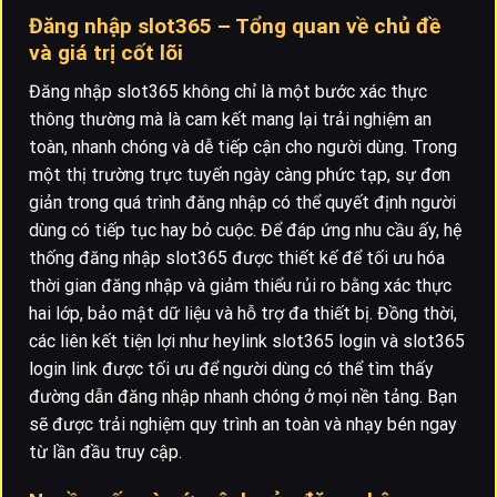
Đăng nhập slot365 – Tổng quan về chủ đề
và giá trị cốt lõi
Đăng nhập slot365 không chỉ là một bước xác thực
thông thường mà là cam kết mang lại trải nghiệm an
toàn, nhanh chóng và dễ tiếp cận cho người dùng. Trong
một thị trường trực tuyến ngày càng phức tạp, sự đơn
giản trong quá trình đăng nhập có thể quyết định người
dùng có tiếp tục hay bỏ cuộc. Để đáp ứng nhu cầu ấy, hệ
thống đăng nhập slot365 được thiết kế để tối ưu hóa
thời gian đăng nhập và giảm thiểu rủi ro bằng xác thực
hai lớp, bảo mật dữ liệu và hỗ trợ đa thiết bị. Đồng thời,
các liên kết tiện lợi như heylink slot365 login và slot365
login link được tối ưu để người dùng có thể tìm thấy
đường dẫn đăng nhập nhanh chóng ở mọi nền tảng. Bạn
sẽ được trải nghiệm quy trình an toàn và nhạy bén ngay
từ lần đầu truy cập.