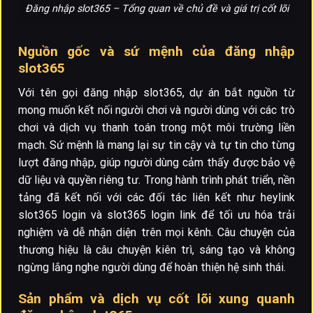
Đăng nhập slot365 – Tổng quan về chủ đề và giá trị cốt lõi
Nguồn gốc và sứ mệnh của đăng nhập
slot365
Với tên gọi đăng nhập slot365, dự án bắt nguồn từ
mong muốn kết nối người chơi và người dùng với các trò
chơi và dịch vụ thanh toán trong một môi trường liền
mạch. Sứ mệnh là mang lại sự tin cậy và tự tin cho từng
lượt đăng nhập, giúp người dùng cảm thấy được bảo vệ
dữ liệu và quyền riêng tư. Trong hành trình phát triển, nền
tảng đã kết nối với các đối tác liên kết như heylink
slot365 login và slot365 login link để tối ưu hóa trải
nghiệm và dễ nhận diện trên mọi kênh. Câu chuyện của
thương hiệu là câu chuyện kiên trì, sáng tạo và không
ngừng lắng nghe người dùng để hoàn thiện hệ sinh thái.
Sản phẩm và dịch vụ cốt lõi xung quanh