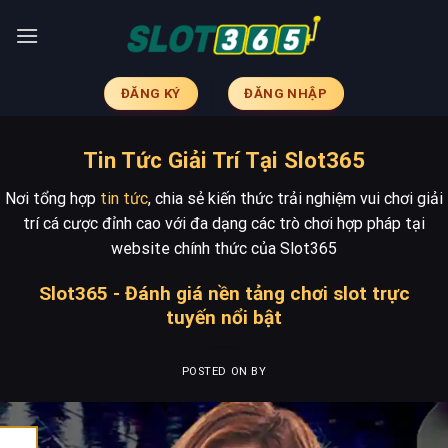
Skip
to
content
ĐĂNG KÝ
ĐĂNG NHẬP
Tin Tức Giải Trí Tại Slot365
Nơi tổng hợp
tin tức
, chia sẻ kiến thức trải nghiệm vui chơi giải
trí cá cược đỉnh cao với đa dạng các trò chơi hợp pháp tại
website chính thức của Slot365
Slot365 - Đánh giá nền tảng chơi slot trực
tuyến nổi bật
POSTED ON
BY