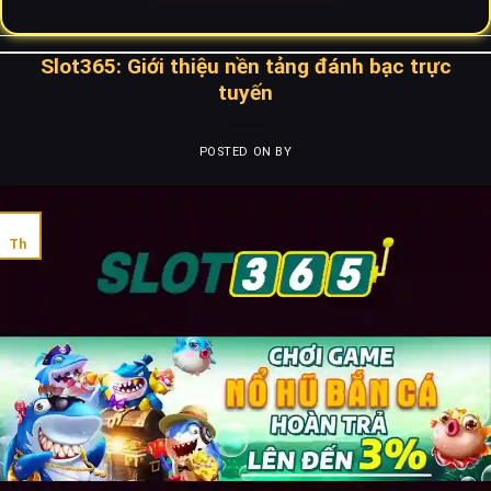
Slot365: Giới thiệu nền tảng đánh bạc trực
tuyến
POSTED ON
BY
Th