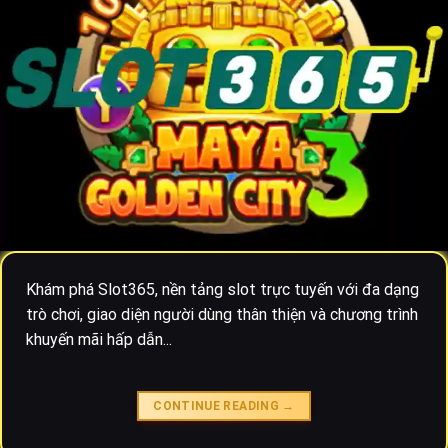
Khám phá Slot365, nền tảng slot trực tuyến với đa dạng
trò chơi, giao diện người dùng thân thiện và chương trình
khuyến mãi hấp dẫn...
CONTINUE READING
→