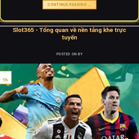
CONTINUE READING
→
Slot365 - Tổng quan về nền tảng khe trực
tuyến
POSTED ON
BY
Th