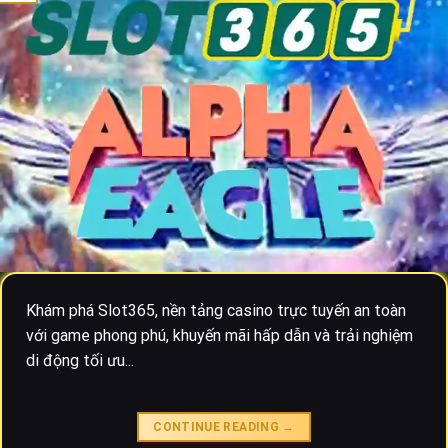
Khám phá Slot365, nền tảng casino trực tuyến an toàn
với game phong phú, khuyến mãi hấp dẫn và trải nghiệm
di động tối ưu...
CONTINUE READING
→