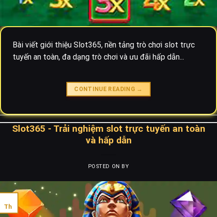
Bài viết giới thiệu Slot365, nền tảng trò chơi slot trực
tuyến an toàn, đa dạng trò chơi và ưu đãi hấp dẫn...
CONTINUE READING
→
Slot365 - Trải nghiệm slot trực tuyến an toàn
và hấp dẫn
POSTED ON
BY
Th