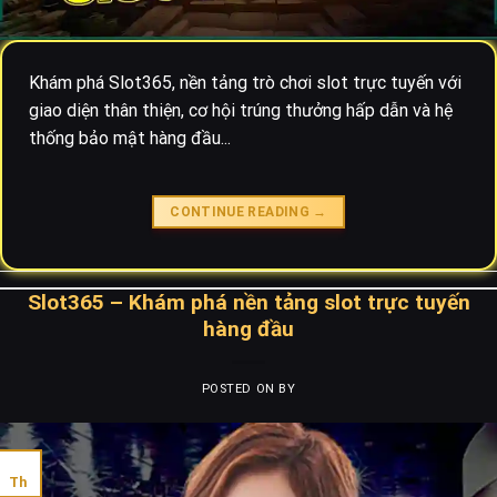
Khám phá Slot365, nền tảng trò chơi slot trực tuyến với
giao diện thân thiện, cơ hội trúng thưởng hấp dẫn và hệ
thống bảo mật hàng đầu...
CONTINUE READING
→
Slot365 – Khám phá nền tảng slot trực tuyến
hàng đầu
POSTED ON
BY
Th