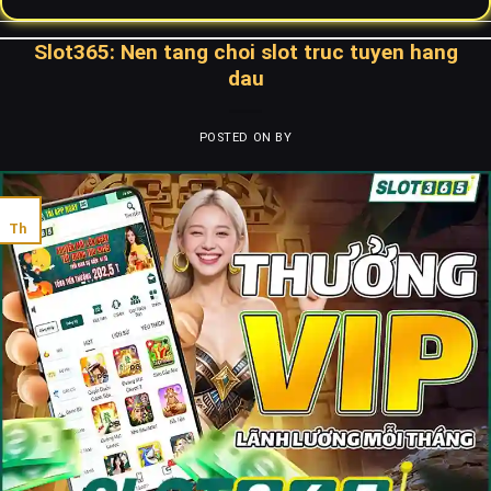
Slot365: Nen tang choi slot truc tuyen hang
dau
POSTED ON
BY
Th