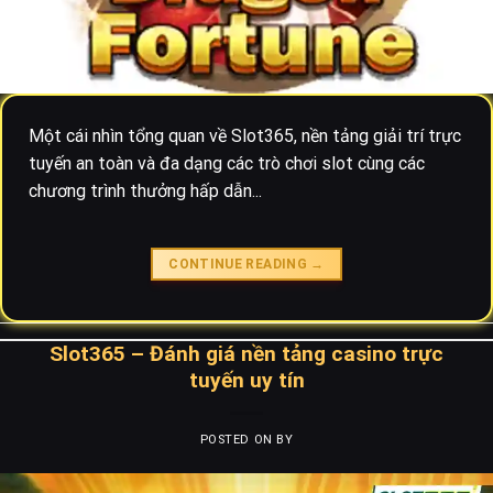
Một cái nhìn tổng quan về Slot365, nền tảng giải trí trực
tuyến an toàn và đa dạng các trò chơi slot cùng các
chương trình thưởng hấp dẫn...
CONTINUE READING
→
Slot365 – Đánh giá nền tảng casino trực
tuyến uy tín
POSTED ON
BY