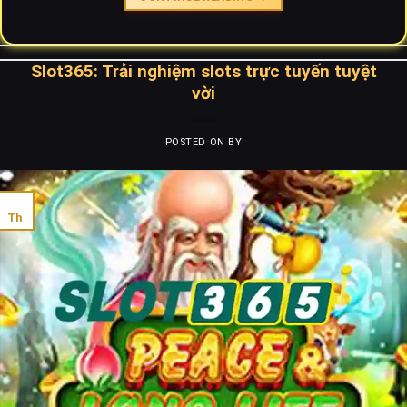
Slot365: Trải nghiệm slots trực tuyến tuyệt
vời
POSTED ON
BY
Th