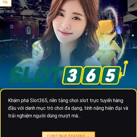
Th
Khám phá Slot365, nền tảng chơi slot trực tuyến hàng
đầu với danh mục trò chơi đa dạng, tính năng hiện đại và
trải nghiệm người dùng mượt mà...
CONTINUE READING
→