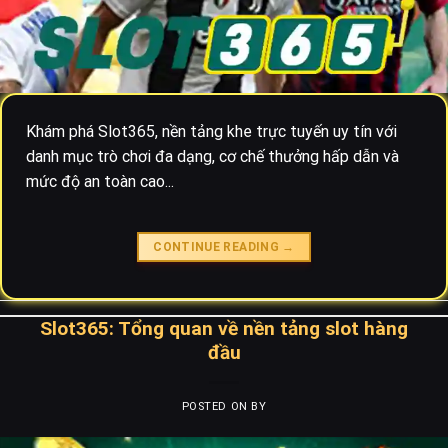
Khám phá Slot365, nền tảng khe trực tuyến uy tín với
danh mục trò chơi đa dạng, cơ chế thưởng hấp dẫn và
mức độ an toàn cao...
CONTINUE READING
→
Slot365: Tổng quan về nền tảng slot hàng
đầu
POSTED ON
BY