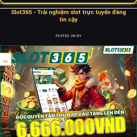
Slot365 - Trải nghiệm slot trực tuyến đáng
tin cậy
POSTED ON
BY
Th