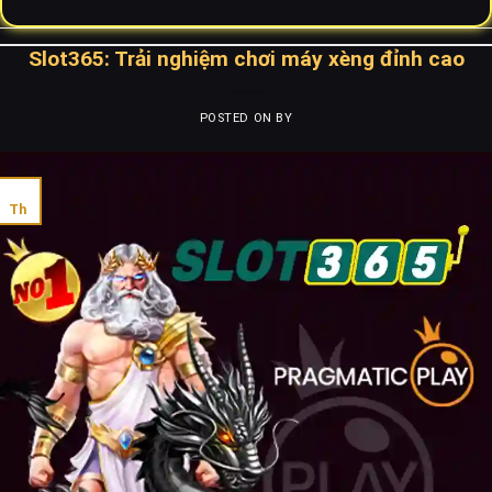
Slot365: Trải nghiệm chơi máy xèng đỉnh cao
POSTED ON
BY
Th