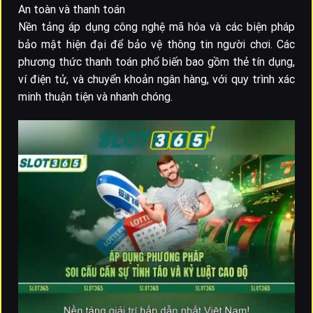
An toàn và thanh toán
Nền tảng áp dụng công nghệ mã hóa và các biện pháp
bảo mật hiện đại để bảo vệ thông tin người chơi. Các
phương thức thanh toán phổ biến bao gồm thẻ tín dụng,
ví điện tử, và chuyển khoản ngân hàng, với quy trình xác
minh thuận tiện và nhanh chóng.