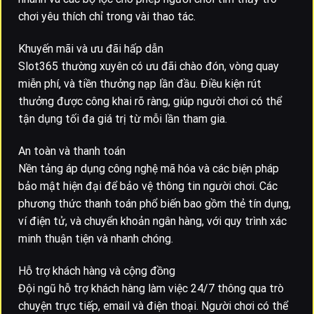
chơi yêu thích chỉ trong vài thao tác.
Khuyến mãi và ưu đãi hấp dẫn
Slot365 thường xuyên có ưu đãi chào đón, vòng quay
miễn phí, và tiền thưởng nạp lần đầu. Điều kiện rút
thưởng được công khai rõ ràng, giúp người chơi có thể
tận dụng tối đa giá trị từ mỗi lần tham gia.
An toàn và thanh toán
Nền tảng áp dụng công nghệ mã hóa và các biện pháp
bảo mật hiện đại để bảo vệ thông tin người chơi. Các
phương thức thanh toán phổ biến bao gồm thẻ tín dụng,
ví điện tử, và chuyển khoản ngân hàng, với quy trình xác
minh thuận tiện và nhanh chóng.
Hỗ trợ khách hàng và cộng đồng
Đội ngũ hỗ trợ khách hàng làm việc 24/7 thông qua trò
chuyện trực tiếp, email và điện thoại. Người chơi có thể