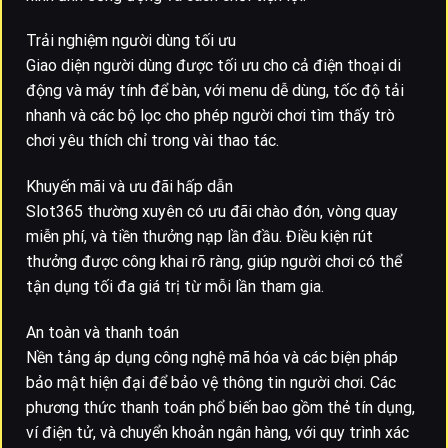
Trải nghiệm người dùng tối ưu
Giao diện người dùng được tối ưu cho cả điện thoại di
động và máy tính để bàn, với menu dễ dùng, tốc độ tải
nhanh và các bộ lọc cho phép người chơi tìm thấy trò
chơi yêu thích chỉ trong vài thao tác.
Khuyến mãi và ưu đãi hấp dẫn
Slot365 thường xuyên có ưu đãi chào đón, vòng quay
miễn phí, và tiền thưởng nạp lần đầu. Điều kiện rút
thưởng được công khai rõ ràng, giúp người chơi có thể
tận dụng tối đa giá trị từ mỗi lần tham gia.
An toàn và thanh toán
Nền tảng áp dụng công nghệ mã hóa và các biện pháp
bảo mật hiện đại để bảo vệ thông tin người chơi. Các
phương thức thanh toán phổ biến bao gồm thẻ tín dụng,
ví điện tử, và chuyển khoản ngân hàng, với quy trình xác