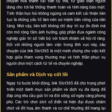
chuyển hóa thành cải tiến cụ thể, từ giao diện người
dùng cho tới hệ thống thanh toán và tính năng bảo mật.
Tinh thần học hỏi không ngừng và cam kết cải thiện liên
tục là những yếu tố làm nên sứ mệnh bền vững của nền
tảng. Nhờ vậy, liên kết không chỉ duy trì sự ổn định mà
còn mở rộng tầm ảnh hưởng, góp phần đưa ngành công
nghiệp giải trí số tiến bộ với trách nhiệm xã hội rõ ràng.
Đối với những người làm việc trong lĩnh vực này, câu
chuyện của link Slot365 là một minh chứng cho việc kết
hợp giữa tham vọng thương mại và tinh thần phục vụ
người chơi một cách tử tế và chuyên nghiệp.
Sản phẩm và Dịch vụ cốt lõi
Ngay từ bước khởi động, link Slot365 đã chú trọng phát
triển một danh mục sản phẩm và dịch vụ đa dạng để
đáp ứng nhu cầu giải trí và đời sống số ngày càng phong
phú. Các trò chơi slot cổ điển và hiện đại được chăm
chút về đồ họa, âm thanh và cơ chế thưởng để mang lại