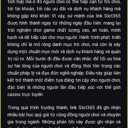
tích hợp mà ở đó người chơi có thể tiếp cận từ trò chơi,
tới tài khoản, tới các ưu đãi và dịch vụ khách hàng mà
không gặp khó khăn. Vì vậy, sứ mệnh của link Slot365
được hình thành ngay từ những ngày đầu tiên: mang lại
trải nghiệm chơi game chất lượng cao, an toàn, minh
bạch và dễ tiếp cận cho mọi người. Hành trình phát triển
không chỉ là mở rộng danh mục trò chơi, mà còn là xây
dựng một chuẩn mực mới về dịch vụ khách hàng và quản
trị rủi ro. Mỗi bước đi đều được cân nhắc để tối ưu hóa
sự hài lòng của người chơi và đồng thời tôn trọng các
chuẩn pháp lý và đạo đức nghề nghiệp. Điều này giúp liên
kết trở thành một điểm tựa đáng tin cậy cho người chơi,
đặc biệt là những người lần đầu tiếp xúc với thế giới
casino trực tuyến.
Trong quá trình trưởng thành, link Slot365 đã ghi nhận
nhiều bài học quý giá từ cộng đồng người chơi và chuyên
gia trong ngành. Những phản hồi này được ghi nhận và