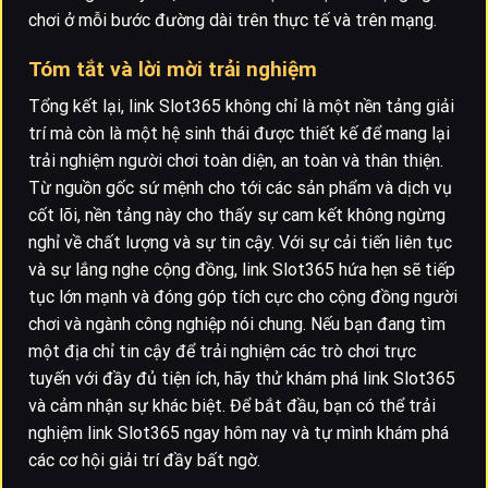
chơi ở mỗi bước đường dài trên thực tế và trên mạng.
Tóm tắt và lời mời trải nghiệm
Tổng kết lại, link Slot365 không chỉ là một nền tảng giải
trí mà còn là một hệ sinh thái được thiết kế để mang lại
trải nghiệm người chơi toàn diện, an toàn và thân thiện.
Từ nguồn gốc sứ mệnh cho tới các sản phẩm và dịch vụ
cốt lõi, nền tảng này cho thấy sự cam kết không ngừng
nghỉ về chất lượng và sự tin cậy. Với sự cải tiến liên tục
và sự lắng nghe cộng đồng, link Slot365 hứa hẹn sẽ tiếp
tục lớn mạnh và đóng góp tích cực cho cộng đồng người
chơi và ngành công nghiệp nói chung. Nếu bạn đang tìm
một địa chỉ tin cậy để trải nghiệm các trò chơi trực
tuyến với đầy đủ tiện ích, hãy thử khám phá link Slot365
và cảm nhận sự khác biệt. Để bắt đầu, bạn có thể trải
nghiệm link Slot365 ngay hôm nay và tự mình khám phá
các cơ hội giải trí đầy bất ngờ.