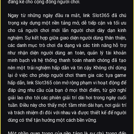
đáng kể cho cộng đồng người chơi.
Ngay từ những ngày đầu ra mắt, link Slot365 đã chú
trọng xây dựng một nền tảng mở, dễ tiếp cận và tối ưu
cho cả người chơi mới lẫn người chơi dày dạn kinh
nghiệm. Sự kết hợp giữa giao diện người dùng thân thiện,
các danh mục trò chơi đa dạng và các tính năng hỗ trợ
như nhận diện người dùng an toàn, quản lý tài khoản
minh bạch và hệ thống thanh toán nhanh chóng đã tạo
nên một trải nghiệm hấp dẫn và tin cậy. Không chỉ dừng
lại ở việc cho phép người chơi tham gia các tựa game
hấp dẫn, link Slot365 còn mở rộng phạm vi hoạt động để
đáp ứng nhu cầu của bạn ở mọi thời điểm, từ giờ nghỉ
giải lao cho tới các phiên giải trí dài hơi trong ngày cuối
tuần. Điều này cho thấy một tầm nhìn dài hạn, nơi giải trí
và trách nhiệm đi đôi với nhau và được thiết kế để người
dùng có thể tận hưởng một cách bền vững.
Một phần quan trọng của nền tảng là sự chú trọng đến