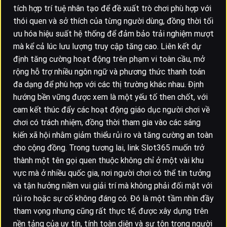
tích hợp trí tuệ nhân tạo để đề xuất trò chơi phù hợp với
thói quen và sở thích của từng người dùng, đồng thời tối
ưu hóa hiệu suất hệ thống để đảm bảo trải nghiệm mượt
mà kể cả lúc lưu lượng truy cập tăng cao. Liên kết dự
định tăng cường hoạt động trên phạm vi toàn cầu, mở
rộng hỗ trợ nhiều ngôn ngữ và phương thức thanh toán
đa dạng để phù hợp với các thị trường khác nhau. Định
hướng bền vững được xem là một yếu tố then chốt, với
cam kết thúc đẩy các hoạt động giáo dục người chơi về
chơi có trách nhiệm, đồng thời tham gia vào các sáng
kiến xã hội nhằm giảm thiểu rủi ro và tăng cường an toàn
cho cộng đồng. Trong tương lai, link Slot365 muốn trở
thành một tên gọi quen thuộc không chỉ ở một vài khu
vực mà ở nhiều quốc gia, nơi người chơi có thể tin tưởng
và tận hưởng niềm vui giải trí mà không phải đối mặt với
rủi ro hoặc sự cố không đáng có. Đó là một tầm nhìn đầy
tham vọng nhưng cũng rất thực tế, được xây dựng trên
nền tảng của uy tín, tính toàn diện và sự tôn trọng người