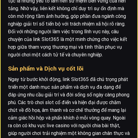
tục là những yếu tố làm nên sứ mệnh bền vững của nền
tảng. Nhờ vậy, liên kết không chỉ duy trì sự ổn định mà
còn mở rộng tầm ảnh hưởng, góp phần đưa ngành công
nghiệp giải trí số tiến bộ với trách nhiệm xã hội rõ ràng.
Đối với những người làm việc trong lĩnh vực này, câu
chuyện của link Slot365 là một minh chứng cho việc kết
hợp giữa tham vọng thương mại và tinh thần phục vụ
người chơi một cách tử tế và chuyên nghiệp.
Sản phẩm và Dịch vụ cốt lõi
Ngay từ bước khởi động, link Slot365 đã chú trọng phát
triển một danh mục sản phẩm và dịch vụ đa dạng để
đáp ứng nhu cầu giải trí và đời sống số ngày càng phong
phú. Các trò chơi slot cổ điển và hiện đại được chăm
chút về đồ họa, âm thanh và cơ chế thưởng để mang lại
cảm giác hồi hộp và phấn khích ở mỗi vòng quay. Ngoài
ra còn có khu vực live casino với người chia bài thật,
giúp người chơi trải nghiệm một không gian chân thực và