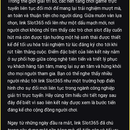
Trong thế giới giải trí số, các nền tảng chơi game trực
tuyến liên tục đổi mới để mang lại trải nghiệm mượt mà,
an toàn và thuận tiện cho người dùng. Giữa muôn vàn lựa
chọn, link Slot365 nổi lên như một dấu mạch mới, nơi
người chơi không chỉ tìm thấy các trò chơi slot đầy cuốn
hút mà còn được tận hưởng một hệ sinh thái được thiết
kế để tối ưu hóa trải nghiệm từ lúc đăng ký cho tới khi
rút tiền thắng cuộc. Điểm đặc biệt của liên kết này nằm
ở sự phối hợp giữa công nghệ tiên tiến và triết lý phục
vụ khách hàng tận tâm, mang lại sự an tâm và hứng khởi
cho mọi người tham gia. Bạn có thể nghe thấy nhiều
người nhắc tới link Slot365 như một trường hợp điển
hình cho sự đổi mới liên tục trong ngành công nghiệp
giải trí trực tuyến. Hãy cùng tìm hiểu chi tiết ngay sau
đây để biết vì sao liên kết này được xem là bước tiến
đáng kể cho cộng đồng người chơi.
Ngay từ những ngày đầu ra mắt, link Slot365 đã chú