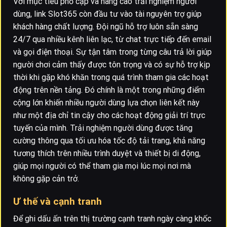
Với mục tiêu phổ cập và nâng cao trải nghiệm người
dùng, link Slot365 còn đầu tư vào tài nguyên trợ giúp
khách hàng chất lượng. Đội ngũ hỗ trợ luôn sẵn sàng
24/7 qua nhiều kênh liên lạc, từ chat trực tiếp đến email
và gọi điện thoại. Sự tận tâm trong từng câu trả lời giúp
người chơi cảm thấy được tôn trọng và có sự hỗ trợ kịp
thời khi gặp khó khăn trong quá trình tham gia các hoạt
động trên nền tảng. Đó chính là một trong những điểm
cộng lớn khiến nhiều người dùng lựa chọn liên kết này
như một địa chỉ tin cậy cho các hoạt động giải trí trực
tuyến của mình. Trải nghiệm người dùng được tăng
cường thông qua tối ưu hóa tốc độ tải trang, khả năng
tương thích trên nhiều trình duyệt và thiết bị di động,
giúp mọi người có thể tham gia mọi lúc mọi nơi mà
không gặp cản trở.
Ư thế và cạnh tranh
Để ghi dấu ấn trên thị trường cạnh tranh ngày càng khốc