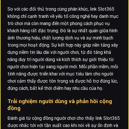
So với các đối thủ trong cùng phân khúc, link Slot365
không chỉ cạnh tranh về yếu tố công nghệ hay danh mục
trò chơi mà còn mang đến một phong cách phục vụ
khách hàng rất đặc trưng. Đó là sự nhất quán giữa hình
ảnh thương hiệu, chất lượng dịch vụ và sự minh bạch
trong mọi hoạt động. Sự kết hợp này giúp nền tảng xây
dựng niềm tin lâu dài với người chơi, từ đó tăng khả
năng duy trì người dùng và kích thích sự giới thiệu từ
người chơi hiện tại sang người mới. Mỗi phần mềm, mỗi
tính năng được triển khai với mục tiêu làm cho người
chơi cảm thấy được tôn trọng và được hỗ trợ đúng lúc,
đúng cách, bất kể thời điểm hay nhu cầu của họ.
Trải nghiệm người dùng và phản hồi cộng
đồng
Đánh giá từ cộng đồng người chơi cho thấy link Slot365
được nhắc tới với tần suất cao khi nói về sự ổn định và