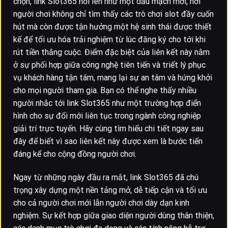
chọn, link Slot365 nổi lên như một dấu mạch mới, nơi
người chơi không chỉ tìm thấy các trò chơi slot đầy cuốn
hút mà còn được tận hưởng một hệ sinh thái được thiết
kế để tối ưu hóa trải nghiệm từ lúc đăng ký cho tới khi
rút tiền thắng cuộc. Điểm đặc biệt của liên kết này nằm
ở sự phối hợp giữa công nghệ tiên tiến và triết lý phục
vụ khách hàng tận tâm, mang lại sự an tâm và hứng khởi
cho mọi người tham gia. Bạn có thể nghe thấy nhiều
người nhắc tới link Slot365 như một trường hợp điển
hình cho sự đổi mới liên tục trong ngành công nghiệp
giải trí trực tuyến. Hãy cùng tìm hiểu chi tiết ngay sau
đây để biết vì sao liên kết này được xem là bước tiến
đáng kể cho cộng đồng người chơi.
Ngay từ những ngày đầu ra mắt, link Slot365 đã chú
trọng xây dựng một nền tảng mở, dễ tiếp cận và tối ưu
cho cả người chơi mới lẫn người chơi dày dạn kinh
nghiệm. Sự kết hợp giữa giao diện người dùng thân thiện,