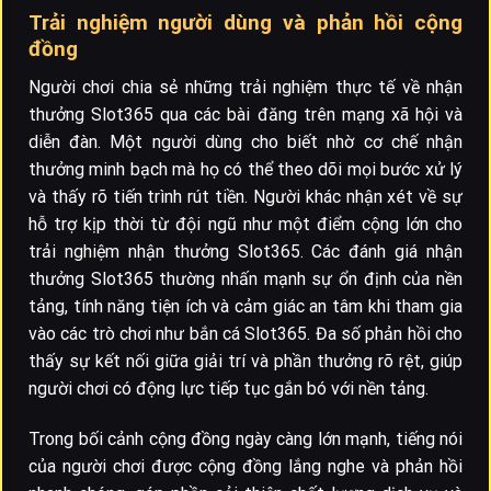
Trải nghiệm người dùng và phản hồi cộng
đồng
Người chơi chia sẻ những trải nghiệm thực tế về nhận
thưởng Slot365 qua các bài đăng trên mạng xã hội và
diễn đàn. Một người dùng cho biết nhờ cơ chế nhận
thưởng minh bạch mà họ có thể theo dõi mọi bước xử lý
và thấy rõ tiến trình rút tiền. Người khác nhận xét về sự
hỗ trợ kịp thời từ đội ngũ như một điểm cộng lớn cho
trải nghiệm nhận thưởng Slot365. Các đánh giá nhận
thưởng Slot365 thường nhấn mạnh sự ổn định của nền
tảng, tính năng tiện ích và cảm giác an tâm khi tham gia
vào các trò chơi như bắn cá Slot365. Đa số phản hồi cho
thấy sự kết nối giữa giải trí và phần thưởng rõ rệt, giúp
người chơi có động lực tiếp tục gắn bó với nền tảng.
Trong bối cảnh cộng đồng ngày càng lớn mạnh, tiếng nói
của người chơi được cộng đồng lắng nghe và phản hồi