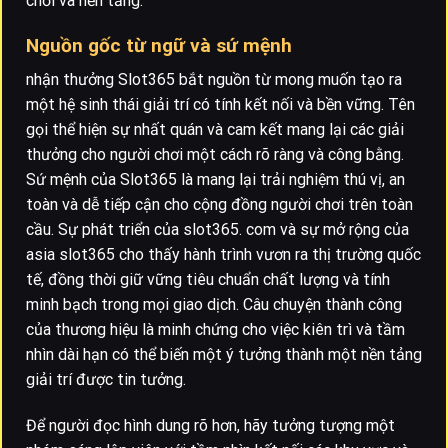
chơi và nền tảng.
Nguồn gốc từ ngữ và sứ mệnh
nhận thưởng Slot365 bắt nguồn từ mong muốn tạo ra
một hệ sinh thái giải trí có tính kết nối và bền vững. Tên
gọi thể hiện sự nhất quán và cam kết mang lại các giải
thưởng cho người chơi một cách rõ ràng và công bằng.
Sứ mệnh của Slot365 là mang lại trải nghiệm thú vị, an
toàn và dễ tiếp cận cho cộng đồng người chơi trên toàn
cầu. Sự phát triển của slot365. com và sự mở rộng của
asia slot365 cho thấy hành trình vươn ra thị trường quốc
tế, đồng thời giữ vững tiêu chuẩn chất lượng và tính
minh bạch trong mọi giao dịch. Câu chuyện thành công
của thương hiệu là minh chứng cho việc kiên trì và tầm
nhìn dài hạn có thể biến một ý tưởng thành một nền tảng
giải trí được tin tưởng.
Để người đọc hình dung rõ hơn, hãy tưởng tượng một