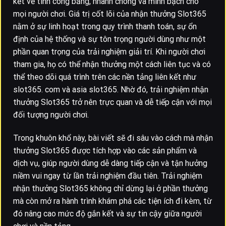
kết về tính công bằng, nhanh chóng và minh bạch cho
mọi người chơi. Giá trị cốt lõi của nhận thưởng Slot365
nằm ở sự linh hoạt trong quy trình thanh toán, sự ổn
định của hệ thống và sự tôn trọng người dùng như một
phần quan trọng của trải nghiệm giải trí. Khi người chơi
tham gia, họ có thể nhận thưởng một cách liên tục và có
thể theo dõi quá trình trên các nền tảng liên kết như
slot365. com và asia slot365. Nhờ đó, trải nghiệm nhận
thưởng Slot365 trở nên trực quan và dễ tiếp cận với mọi
đối tượng người chơi.
Trong khuôn khổ này, bài viết sẽ đi sâu vào cách mà nhận
thưởng Slot365 được tích hợp vào các sản phẩm và
dịch vụ, giúp người dùng dễ dàng tiếp cận và tận hưởng
niềm vui ngay từ lần trải nghiệm đầu tiên. Trải nghiệm
nhận thưởng Slot365 không chỉ dừng lại ở phần thưởng
mà còn mở ra hành trình khám phá các tiện ích đi kèm, từ
đó nâng cao mức độ gắn kết và sự tin cậy giữa người