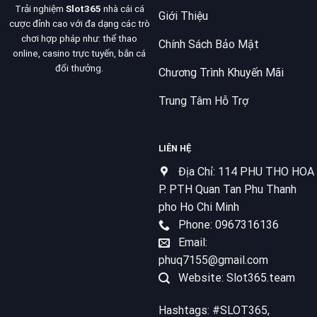
Trải nghiệm
Slot365
nhà cái cá
Giới Thiệu
cược đỉnh cao với đa dạng các trò
chơi hợp pháp như: thể thao
Chính Sách Bảo Mật
online, casino trực tuyến, bắn cá
đổi thưởng.
Chương Trình Khuyến Mãi
Trung Tâm Hỗ Trợ
LIÊN HỆ
Địa Chỉ: 114 PHU THO HOA
P. PTH Quan Tan Phu Thanh
pho Ho Chi Minh
Phone: 0967316136
Email:
phuq7155@gmail.com
Website: Slot365.team
Hashtags: #SLOT365,