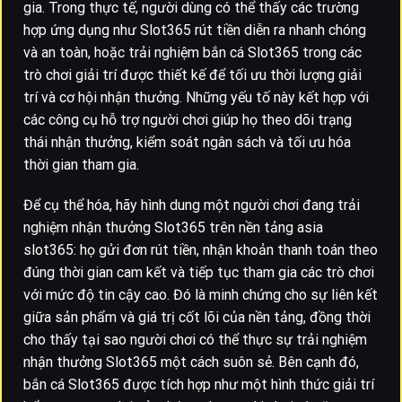
gia. Trong thực tế, người dùng có thể thấy các trường
hợp ứng dụng như Slot365 rút tiền diễn ra nhanh chóng
và an toàn, hoặc trải nghiệm bắn cá Slot365 trong các
trò chơi giải trí được thiết kế để tối ưu thời lượng giải
trí và cơ hội nhận thưởng. Những yếu tố này kết hợp với
các công cụ hỗ trợ người chơi giúp họ theo dõi trạng
thái nhận thưởng, kiểm soát ngân sách và tối ưu hóa
thời gian tham gia.
Để cụ thể hóa, hãy hình dung một người chơi đang trải
nghiệm nhận thưởng Slot365 trên nền tảng asia
slot365: họ gửi đơn rút tiền, nhận khoản thanh toán theo
đúng thời gian cam kết và tiếp tục tham gia các trò chơi
với mức độ tin cậy cao. Đó là minh chứng cho sự liên kết
giữa sản phẩm và giá trị cốt lõi của nền tảng, đồng thời
cho thấy tại sao người chơi có thể thực sự trải nghiệm
nhận thưởng Slot365 một cách suôn sẻ. Bên cạnh đó,
bắn cá Slot365 được tích hợp như một hình thức giải trí