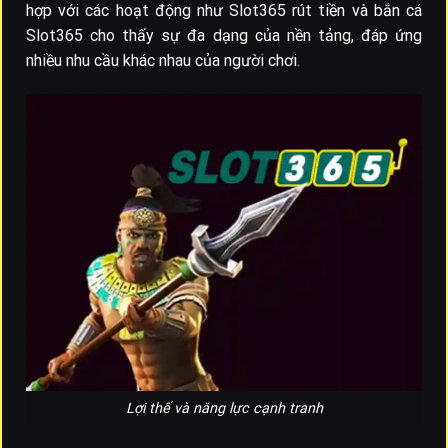
hợp với các hoạt động như Slot365 rút tiền và bắn cá
Slot365 cho thấy sự đa dạng của nền tảng, đáp ứng
nhiều nhu cầu khác nhau của người chơi.
Lợi thế và năng lực cạnh tranh