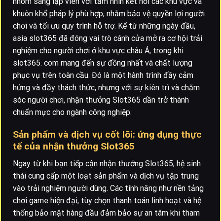
nhóm sáng lập viên với tầm nhìn kết nối các khu vực và
khuôn khổ pháp lý phù hợp, nhằm bảo vệ quyền lợi người
chơi và tối ưu quy trình hỗ trợ. Kể từ những ngày đầu,
asia slot365 đã đóng vai trò cánh cửa mở ra cơ hội trải
nghiệm cho người chơi ở khu vực châu Á, trong khi
slot365. com mang đến sự đồng nhất và chất lượng
phục vụ trên toàn cầu. Đó là một hành trình đầy cảm
hứng và đầy thách thức, nhưng với sự kiên trì và chăm
sóc người chơi, nhận thưởng Slot365 dần trở thành
chuẩn mực cho ngành công nghiệp.
Sản phẩm và dịch vụ cốt lõi: ứng dụng thực
tế của nhận thưởng Slot365
Ngay từ khi bạn tiếp cận nhận thưởng Slot365, hệ sinh
thái cung cấp một loạt sản phẩm và dịch vụ tập trung
vào trải nghiệm người dùng. Các tính năng như nền tảng
chơi game hiện đại, tùy chọn thanh toán linh hoạt và hệ
thống bảo mật hàng đầu đảm bảo sự an tâm khi tham