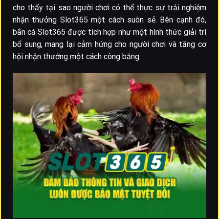
cho thấy tại sao người chơi có thể thực sự trải nghiệm
nhận thưởng Slot365 một cách suôn sẻ. Bên cạnh đó,
bắn cá Slot365 được tích hợp như một hình thức giải trí
bổ sung, mang lại cảm hứng cho người chơi và tăng cơ
hội nhận thưởng một cách công bằng.