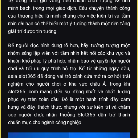
tế, đồng thời giữ vững tiêu chuẩn chất lượng và tính
minh bạch trong mọi giao dịch. Câu chuyện thành công
của thương hiệu là minh chứng cho việc kiên trì và tầm
nhìn dài hạn có thể biến một ý tưởng thành một nền tảng
giải trí được tin tưởng.
Để người đọc hình dung rõ hơn, hãy tưởng tượng một
nhóm sáng lập viên với tầm nhìn kết nối các khu vực và
khuôn khổ pháp lý phù hợp, nhằm bảo vệ quyền lợi người
chơi và tối ưu quy trình hỗ trợ. Kể từ những ngày đầu,
asia slot365 đã đóng vai trò cánh cửa mở ra cơ hội trải
nghiệm cho người chơi ở khu vực châu Á, trong khi
slot365. com mang đến sự đồng nhất và chất lượng
phục vụ trên toàn cầu. Đó là một hành trình đầy cảm
hứng và đầy thách thức, nhưng với sự kiên trì và chăm
sóc người chơi, nhận thưởng Slot365 dần trở thành
chuẩn mực cho ngành công nghiệp.