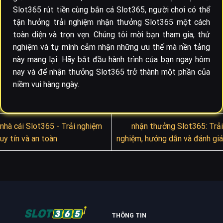
Slot365 rút tiền cùng bắn cá Slot365, người chơi có thể
tận hưởng trải nghiệm nhận thưởng Slot365 một cách
toàn diện và trọn vẹn. Chúng tôi mời bạn tham gia, thử
nghiệm và tự mình cảm nhận những ưu thế mà nền tảng
này mang lại. Hãy bắt đầu hành trình của bạn ngay hôm
nay và để nhận thưởng Slot365 trở thành một phần của
niềm vui hàng ngày.
nhà cái Slot365 - Trải nghiệm
nhận thưởng Slot365: Trải
uy tín và an toàn
nghiệm, hướng dẫn và đánh giá
THÔNG TIN