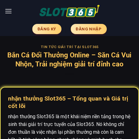
Skip
to
content
ĐĂNG KÝ
ĐĂNG NHẬP
TIN TỨC GIẢI TRÍ TẠI SLOT365
Bắn Cá Đổi Thưởng Online – Săn Cá Vui
Nhộn, Trải nghiệm giải trí đỉnh cao
nhận thưởng Slot365 – Tổng quan và Giá trị
cốt lõi
nhận thưởng Slot365 là một khái niệm nền tảng trong hệ
sinh thái giải trí trực tuyến của Slot365. Nó không chỉ
đơn thuần là việc nhận lại phần thưởng mà còn là cam