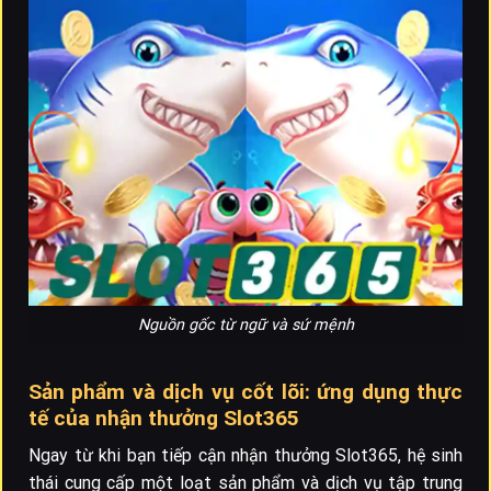
Nguồn gốc từ ngữ và sứ mệnh
Sản phẩm và dịch vụ cốt lõi: ứng dụng thực
tế của nhận thưởng Slot365
Ngay từ khi bạn tiếp cận nhận thưởng Slot365, hệ sinh
thái cung cấp một loạt sản phẩm và dịch vụ tập trung