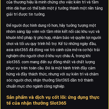
của thương hiệu là minh chứng cho việc kiên trì và tầm
nhìn dài hạn có thể biến một ý tưởng thành một nền tảng
giải trí được tin tưởng.
Để người đọc hình dung rõ hơn, hãy tưởng tượng một
nhóm sáng lập viên với tầm nhìn kết nối các khu vực và
khuôn khổ pháp lý phù hợp, nhằm bảo vệ quyền lợi người
chơi và tối ưu quy trình hỗ trợ. Kể từ những ngày đầu,
asia slot365 đã đóng vai trò cánh cửa mở ra cơ hội trải
nghiệm cho người chơi ở khu vực châu Á, trong khi
slot365. com mang đến sự đồng nhất và chất lượng
phục vụ trên toàn cầu. Đó là một hành trình đầy cảm
hứng và đầy thách thức, nhưng với sự kiên trì và chăm
sóc người chơi, nhận thưởng Slot365 dần trở thành
chuẩn mực cho ngành công nghiệp.
Sản phẩm và dịch vụ cốt lõi: ứng dụng thực
tế của nhận thưởng Slot365