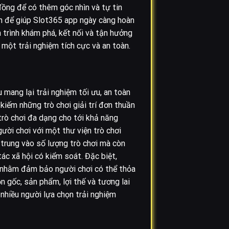
đồng để có thêm góc nhìn và tự tin
ạn để giúp Slot365 app ngày càng hoàn
 trình khám phá, kết nối và tận hưởng
một trải nghiệm tích cực và an toàn.
 mang lại trải nghiệm tối ưu, an toàn
kiếm những trò chơi giải trí đơn thuần
trò chơi đa dạng cho tới khả năng
ười chơi với một thư viện trò chơi
 trung vào số lượng trò chơi mà còn
ác xã hội có kiểm soát. Đặc biệt,
, nhằm đảm bảo người chơi có thể thỏa
n gốc, sản phẩm, lợi thế và tương lai
nhiều người lựa chọn trải nghiệm