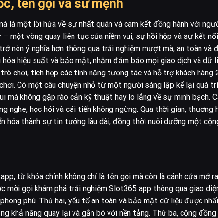
c, tên gọi và sứ mệnh
 mà là một lời hứa về sự nhất quán và cam kết đồng hành với ngư
 – một vòng quay liên tục của niềm vui, sự hồi hộp và sự kết nố
trở nên ý nghĩa hơn thông qua trải nghiệm mượt mà, an toàn và 
u hóa hiệu suất và bảo mật, nhằm đảm bảo mọi giao dịch và dữ 
rò chơi, tích hợp các tính năng tương tác và hỗ trợ khách hàng 2
 chơi. Có một câu chuyện nhỏ từ một người sáng lập kể lại quá tr
ui mà không gặp rào cản kỹ thuật hay lo lắng về sự minh bạch. C
g nghe, học hỏi và cải tiến không ngừng. Qua thời gian, thương h
n hóa thành sự tin tưởng lâu dài, đồng thời nuôi dưỡng một cộn
app, từ khóa chính không chỉ là tên gọi mà còn là cánh cửa mở ra 
ợc mời gọi khám phá trải nghiệm Slot365 app thông qua giao di
 phong phú. Thứ hai, yếu tố an toàn và bảo mật dữ liệu được nh
ng khả năng quay lại và gắn bó với nền tảng. Thứ ba, cộng đồng 