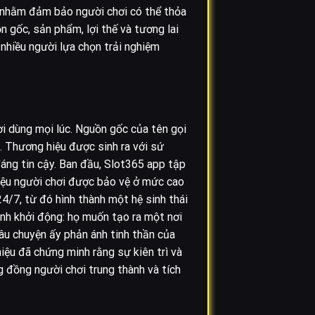
, nhằm đảm bảo người chơi có thể thỏa
n gốc, sản phẩm, lợi thế và tương lai
nhiều người lựa chọn trải nghiệm
ời dùng mọi lúc. Nguồn gốc của tên gọi
i. Thương hiệu được sinh ra với sứ
đáng tin cậy. Ban đầu, Slot365 app tập
liệu người chơi được bảo vệ ở mức cao
4/7, từ đó hình thành một hệ sinh thái
ình khởi động: họ muốn tạo ra một nơi
âu chuyện ấy phản ánh tinh thần của
iệu đã chứng minh rằng sự kiên trì và
g đồng người chơi trung thành và tích