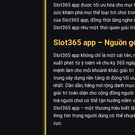
Slot365 app được tối ưu hóa cho mọi t
sức khám phá mọi thể loại trò chơi tro
của Slot365 app, đồng thời lắng nghe n
Slot365 app như một thói quen giải trí
Slot365 app – Nguồn gố
Slot365 app không chỉ là một cái tên,
xuất phát từ ý niệm về chu kỳ 365 ngày
mệnh làm cho mỗi khoảnh khắc giải trí 
trung xây dựng nền tảng di động tối ư
nhất. Dần dần, hãng mở rộng danh mục t
giải trí toàn diện cho cộng đồng người
mà người chơi có thể tận hưởng niềm v
Slot365 app – một thương hiệu biết lắn
lòng tôn trọng người dùng có thể chuyể
cực.