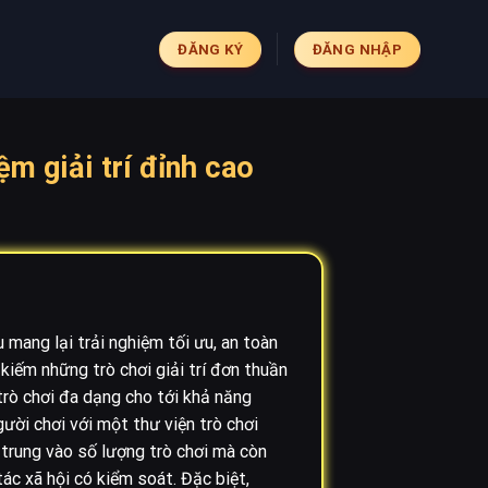
ĐĂNG KÝ
ĐĂNG NHẬP
m giải trí đỉnh cao
 mang lại trải nghiệm tối ưu, an toàn
kiếm những trò chơi giải trí đơn thuần
trò chơi đa dạng cho tới khả năng
ười chơi với một thư viện trò chơi
 trung vào số lượng trò chơi mà còn
ác xã hội có kiểm soát. Đặc biệt,