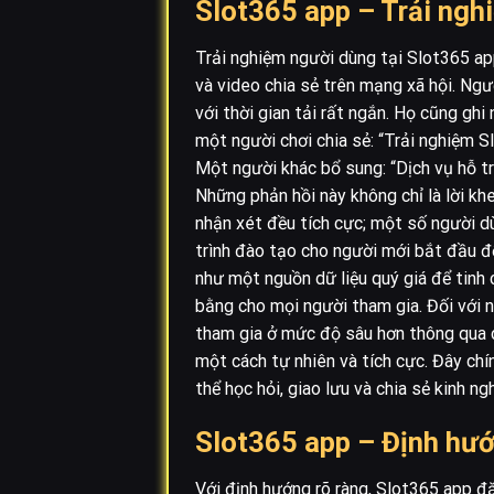
Slot365 app – Trải ngh
Trải nghiệm người dùng tại Slot365 ap
và video chia sẻ trên mạng xã hội. Ngư
với thời gian tải rất ngắn. Họ cũng gh
một người chơi chia sẻ: “Trải nghiệm S
Một người khác bổ sung: “Dịch vụ hỗ tr
Những phản hồi này không chỉ là lời kh
nhận xét đều tích cực; một số người d
trình đào tạo cho người mới bắt đầu để
như một nguồn dữ liệu quý giá để tinh 
bằng cho mọi người tham gia. Đối với 
tham gia ở mức độ sâu hơn thông qua cá
một cách tự nhiên và tích cực. Đây ch
thể học hỏi, giao lưu và chia sẻ kinh ng
Slot365 app – Định hướn
Với định hướng rõ ràng, Slot365 app đặ