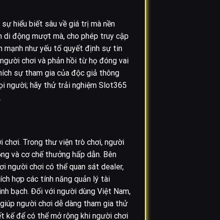
sự hiểu biết sâu về giá trị mà nền
ện di động mượt mà, cho phép truy cập
ấn mạnh như yếu tố quyết định sự tin
người chơi và phản hồi từ họ đóng vai
hích sự tham gia của độc giả thông
ọi người; hãy thử trải nghiệm Slot365
.
hơi. Trong thư viện trò chơi, người
ộng và cơ chế thưởng hấp dẫn. Bên
ơi người chơi có thể quan sát dealer,
ch hợp các tính năng quản lý tài
inh bạch. Đối với người dùng Việt Nam,
 giúp người chơi dễ dàng tham gia thử
ết kế để có thể mở rộng khi người chơi