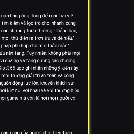
 cửa hàng ứng dụng đến các bài viết
tìm kiếm và lọc trò chơi nhanh, cùng
g các chương trình thưởng. Chẳng hạn,
ọi thứ diễn ra trơn tru và dễ hiểu.”
ải pháp phù hợp cho mọi thắc mắc.”
của nền tảng. Tuy nhiên, không phải mọi
 vi của họ và tăng cường các chương
Slot365 app ghi nhận những ý kiến này
 môi trường giải trí an toàn và công
nguồn động lực lớn, khuyến khích sự
ơi kết nối với nhau và với thương hiệu
chơi game mà còn là nơi mọi người có
 càng cao của người chơi trên toàn