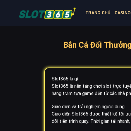
Skip
to
TRANG CHỦ
CASINO
content
Bắn Cá Đổi Thưởng 
Slot365 là gì
Slot365 là nền tảng chơi slot trực tuy
hàng trăm tựa game đến từ các nhà phá
Giao diện và trải nghiệm người dùng
Giao diện Slot365 được thiết kế tối ưu
dõi tiến trình quay. Thời gian tải nhan