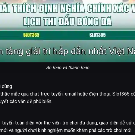
An toàn và thanh toán
i dùng
 thắc mắc qua chat trực tuyến, email hoặc điện thoại. Slot365 c
uyết các vấn đề phổ biến.
 tuyến toàn diện với thư viện trò chơi đa dạng, giao diện dễ sử
mới và người chơi kinh nghiệm muốn khám phá các trò chơi mới.