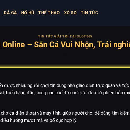
ĐÁ GÀ
NỔ HŨ
THỂ THAO
XỔ SỐ
TIN TỨC
TIN TỨC GIẢI TRÍ TẠI SLOT365
Online – Săn Cá Vui Nhộn, Trải nghiệ
ến được nhiều người chơi tin dùng nhờ giao diện trực quan và tố
t triển hàng đầu, cùng các chế độ chơi bắt đầu từ phiên bản mi
 cho cả điện thoại và máy tính, giúp người chơi dễ dàng tìm kiếm
h, điều hướng mượt mà và bố cục hợp lý.