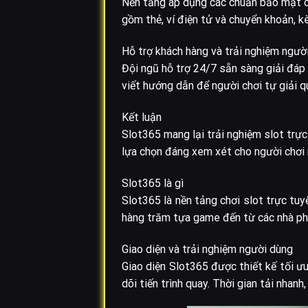
Nền tảng áp dụng các chuẩn bảo mật c
gồm thẻ, ví điện tử và chuyển khoản, k
Hỗ trợ khách hàng và trải nghiệm ngườ
Đội ngũ hỗ trợ 24/7 sẵn sàng giải đáp
viết hướng dẫn để người chơi tự giải q
Kết luận
Slot365 mang lại trải nghiệm slot trực
lựa chọn đáng xem xét cho người chơi 
Slot365 là gì
Slot365 là nền tảng chơi slot trực tuy
hàng trăm tựa game đến từ các nhà phá
Giao diện và trải nghiệm người dùng
Giao diện Slot365 được thiết kế tối ưu
dõi tiến trình quay. Thời gian tải nhan