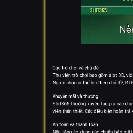
Các trò chơi và chủ đề
Thư viện trò chơi bao gồm slot 3D, vid
Người chơi có thể lọc theo chủ đề, RT
Khuyến mãi và thưởng
Slot365 thường xuyên tung ra các chươ
viên thân thiết. Các điều kiện hoàn trả
An toàn và thanh toán
Nền tảng áp dụng các chuẩn bảo mật 