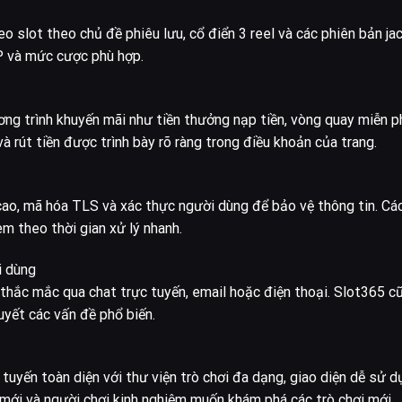
eo slot theo chủ đề phiêu lưu, cổ điển 3 reel và các phiên bản j
P và mức cược phù hợp.
ng trình khuyến mãi như tiền thưởng nạp tiền, vòng quay miễn ph
 và rút tiền được trình bày rõ ràng trong điều khoản của trang.
ao, mã hóa TLS và xác thực người dùng để bảo vệ thông tin. Cá
èm theo thời gian xử lý nhanh.
i dùng
 thắc mắc qua chat trực tuyến, email hoặc điện thoại. Slot365 c
uyết các vấn đề phổ biến.
 tuyến toàn diện với thư viện trò chơi đa dạng, giao diện dễ sử 
mới và người chơi kinh nghiệm muốn khám phá các trò chơi mới.