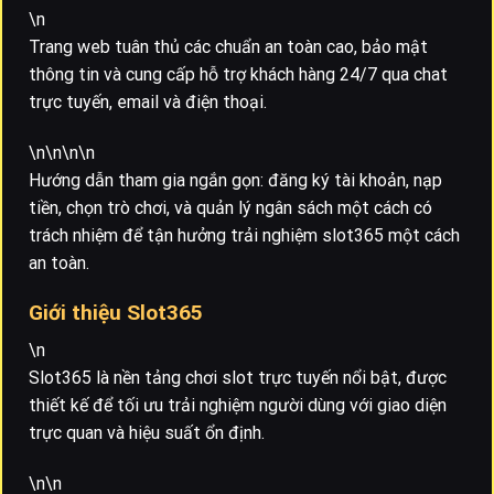
\n
Trang web tuân thủ các chuẩn an toàn cao, bảo mật
thông tin và cung cấp hỗ trợ khách hàng 24/7 qua chat
trực tuyến, email và điện thoại.
\n\n
\n\n
Hướng dẫn tham gia ngắn gọn: đăng ký tài khoản, nạp
tiền, chọn trò chơi, và quản lý ngân sách một cách có
trách nhiệm để tận hưởng trải nghiệm slot365 một cách
an toàn.
Giới thiệu Slot365
\n
Slot365 là nền tảng chơi slot trực tuyến nổi bật, được
thiết kế để tối ưu trải nghiệm người dùng với giao diện
trực quan và hiệu suất ổn định.
\n\n