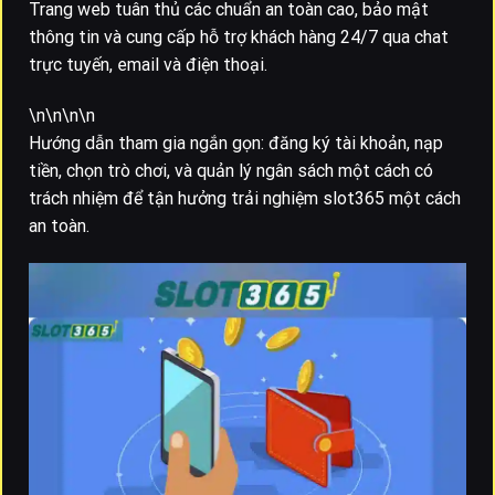
Trang web tuân thủ các chuẩn an toàn cao, bảo mật
thông tin và cung cấp hỗ trợ khách hàng 24/7 qua chat
trực tuyến, email và điện thoại.
\n\n
\n\n
Hướng dẫn tham gia ngắn gọn: đăng ký tài khoản, nạp
tiền, chọn trò chơi, và quản lý ngân sách một cách có
trách nhiệm để tận hưởng trải nghiệm slot365 một cách
an toàn.