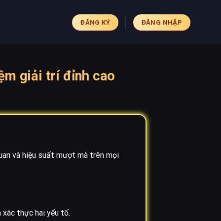
ĐĂNG KÝ
ĐĂNG NHẬP
m giải trí đỉnh cao
quan và hiệu suất mượt mà trên mọi
 xác thực hai yếu tố.