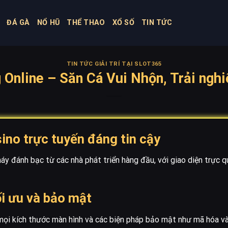
ĐÁ GÀ
NỔ HŨ
THỂ THAO
XỔ SỐ
TIN TỨC
TIN TỨC GIẢI TRÍ TẠI SLOT365
Online – Săn Cá Vui Nhộn, Trải nghiệ
ino trực tuyến đáng tin cậy
áy đánh bạc từ các nhà phát triển hàng đầu, với giao diện trực 
ối ưu và bảo mật
 mọi kích thước màn hình và các biện pháp bảo mật như mã hóa và