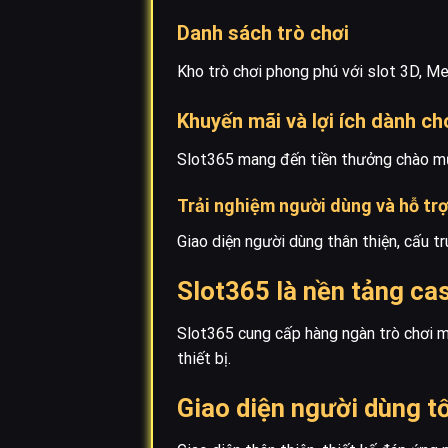
Danh sách trò chơi
Kho trò chơi phong phú với slot 3D, M
Khuyến mãi và lợi ích dành ch
Slot365 mang đến tiền thưởng chào mừng
Trải nghiệm người dùng và hỗ tr
Giao diện người dùng thân thiện, cấu t
Slot365 là nền tảng cas
Slot365 cung cấp hàng ngàn trò chơi m
thiết bị.
Giao diện người dùng t