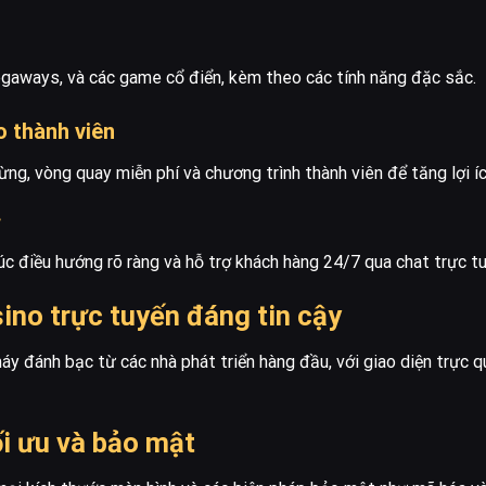
egaways, và các game cổ điển, kèm theo các tính năng đặc sắc.
o thành viên
, vòng quay miễn phí và chương trình thành viên để tăng lợi ích
ợ
rúc điều hướng rõ ràng và hỗ trợ khách hàng 24/7 qua chat trực tu
ino trực tuyến đáng tin cậy
áy đánh bạc từ các nhà phát triển hàng đầu, với giao diện trực 
ối ưu và bảo mật