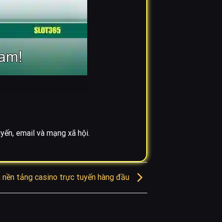
yến, email và mạng xã hội.
 nền tảng casino trực tuyến hàng đầu