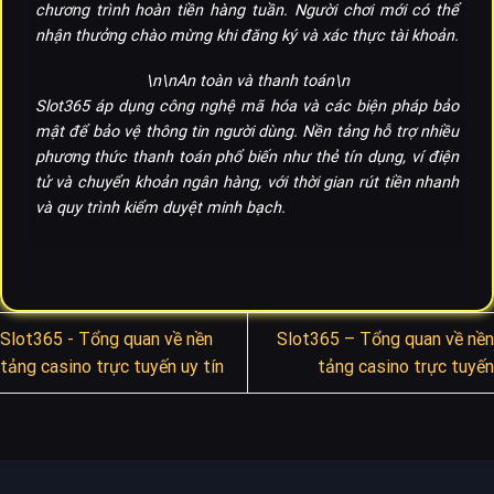
chương trình hoàn tiền hàng tuần. Người chơi mới có thể
nhận thưởng chào mừng khi đăng ký và xác thực tài khoản.
\n\n
An toàn và thanh toán
\n
Slot365 áp dụng công nghệ mã hóa và các biện pháp bảo
mật để bảo vệ thông tin người dùng. Nền tảng hỗ trợ nhiều
phương thức thanh toán phổ biến như thẻ tín dụng, ví điện
tử và chuyển khoản ngân hàng, với thời gian rút tiền nhanh
và quy trình kiểm duyệt minh bạch.
Slot365 - Tổng quan về nền
Slot365 – Tổng quan về nền
tảng casino trực tuyến uy tín
tảng casino trực tuyến