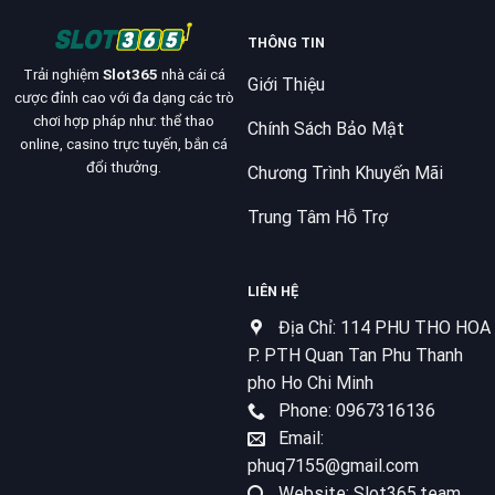
THÔNG TIN
Trải nghiệm
Slot365
nhà cái cá
Giới Thiệu
cược đỉnh cao với đa dạng các trò
chơi hợp pháp như: thể thao
Chính Sách Bảo Mật
online, casino trực tuyến, bắn cá
đổi thưởng.
Chương Trình Khuyến Mãi
Trung Tâm Hỗ Trợ
LIÊN HỆ
Địa Chỉ: 114 PHU THO HOA
P. PTH Quan Tan Phu Thanh
pho Ho Chi Minh
Phone: 0967316136
Email:
phuq7155@gmail.com
Website: Slot365.team