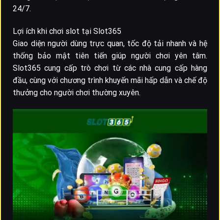
24/7.
Lợi ích khi chơi slot tại Slot365
Giao diện người dùng trực quan, tốc độ tải nhanh và hệ
thống bảo mật tiên tiến giúp người chơi yên tâm.
Slot365 cung cấp trò chơi từ các nhà cung cấp hàng
đầu, cùng với chương trình khuyến mãi hấp dẫn và chế độ
thưởng cho người chơi thường xuyên.