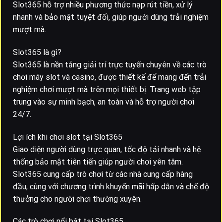
Slot365 hỗ trợ nhiều phương thức nạp rút tiền, xử lý
nhanh và bảo mật tuyệt đối, giúp người dùng trải nghiệm
mượt mà.
Slot365 là gì?
Slot365 là nền tảng giải trí trực tuyến chuyên về các trò
chơi máy slot và casino, được thiết kế để mang đến trải
nghiệm chơi mượt mà trên mọi thiết bị. Trang web tập
trung vào sự minh bạch, an toàn và hỗ trợ người chơi
24/7.
Lợi ích khi chơi slot tại Slot365
Giao diện người dùng trực quan, tốc độ tải nhanh và hệ
thống bảo mật tiên tiến giúp người chơi yên tâm.
Slot365 cung cấp trò chơi từ các nhà cung cấp hàng
đầu, cùng với chương trình khuyến mãi hấp dẫn và chế độ
thưởng cho người chơi thường xuyên.
Các trò chơi nổi bật tại Slot365