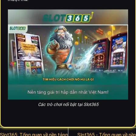
Các trò chơi nổi bật tại Slot365
Slot365: Tổng quan về nền tảng
Slot365 - Tổng quan về nền