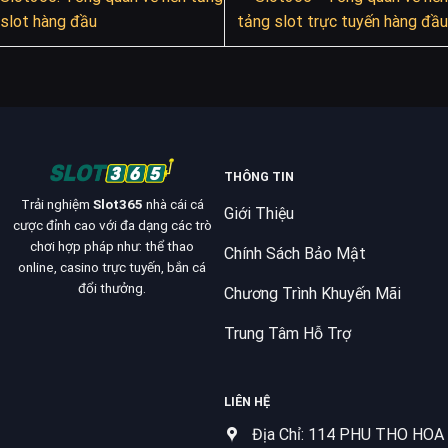
slot hàng đầu
tảng slot trực tuyến hàng đầu
THÔNG TIN
Trải nghiệm
Slot365
nhà cái cá
Giới Thiệu
cược đỉnh cao với đa dạng các trò
chơi hợp pháp như: thể thao
Chính Sách Bảo Mật
online, casino trực tuyến, bắn cá
đổi thưởng.
Chương Trình Khuyến Mãi
Trung Tâm Hỗ Trợ
LIÊN HỆ
Địa Chỉ: 114 PHU THO HOA