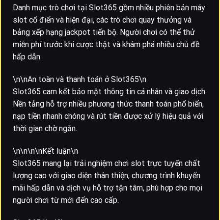
Danh mục trò chơi tại Slot365 gồm nhiều phiên bản máy
slot cổ điển và hiện đại, các trò chơi quay thưởng và
bảng xếp hạng jackpot tiến bộ. Người chơi có thể thử
miễn phí trước khi cược thật và khám phá nhiều chủ đề
hấp dẫn.
\n\n
An toàn và thanh toán ở Slot365
\n
Slot365 cam kết bảo mật thông tin cá nhân và giao dịch.
Nền tảng hỗ trợ nhiều phương thức thanh toán phổ biến,
nạp tiền nhanh chóng và rút tiền được xử lý hiệu quả với
thời gian chờ ngắn.
\n\n
\n\n
Kết luận
\n
Slot365 mang lại trải nghiệm chơi slot trực tuyến chất
lượng cao với giao diện thân thiện, chương trình khuyến
mãi hấp dẫn và dịch vụ hỗ trợ tận tâm, phù hợp cho mọi
người chơi từ mới đến cao cấp.