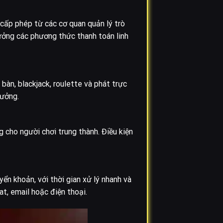
cấp phép từ các cơ quan quản lý trò
hưởng các phương thức thanh toán linh
 bàn, blackjack, roulette và phát trực
hưởng.
 cho người chơi trung thành. Điều kiện
ển khoản, với thời gian xử lý nhanh và
at, email hoặc điện thoại.