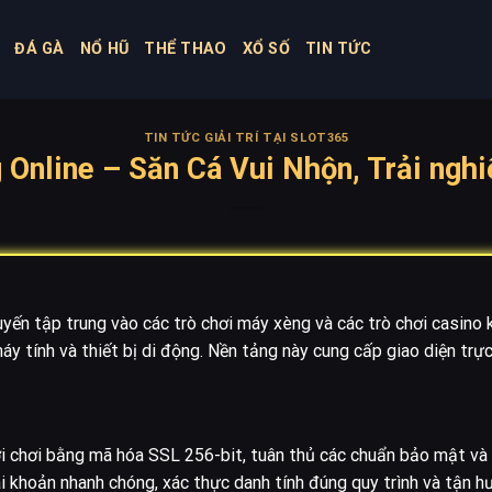
ĐÁ GÀ
NỔ HŨ
THỂ THAO
XỔ SỐ
TIN TỨC
TIN TỨC GIẢI TRÍ TẠI SLOT365
Online – Săn Cá Vui Nhộn, Trải nghiệ
yến tập trung vào các trò chơi máy xèng và các trò chơi casino k
 tính và thiết bị di động. Nền tảng này cung cấp giao diện trực
 chơi bằng mã hóa SSL 256-bit, tuân thủ các chuẩn bảo mật và 
tài khoản nhanh chóng, xác thực danh tính đúng quy trình và tận 