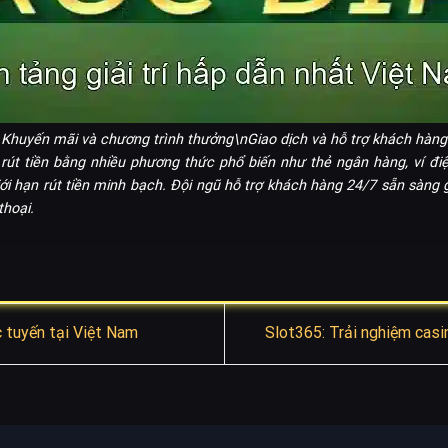
Khuyến mãi và chương trình thưởng\n
Giao dịch và hỗ trợ khách hàng
rút tiền bằng nhiều phương thức phổ biến như thẻ ngân hàng, ví đi
giới hạn rút tiền minh bạch. Đội ngũ hỗ trợ khách hàng 24/7 sẵn sàng
thoại.
c tuyến tại Việt Nam
Slot365: Trải nghiệm casi