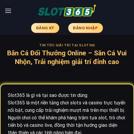
Skip
to
content
ĐĂNG KÝ
ĐĂNG NHẬP
TIN TỨC GIẢI TRÍ TẠI SLOT365
Bắn Cá Đổi Thưởng Online – Săn Cá Vui
Nhộn, Trải nghiệm giải trí đỉnh cao
Slot365 là gì và tại sao được tin dùng
Slot365 là một nền tảng chơi slots và casino trực tuyến
nổi bật, cung cấp trải nghiệm mượt mà trên mọi thiết bị.
Người chơi có thể khám phá hàng trăm tựa slot, trò chơi
tiến bộ và casino live, đồng thời tận hưởng giao diện
thân thiện và các tính năng hiện đại.