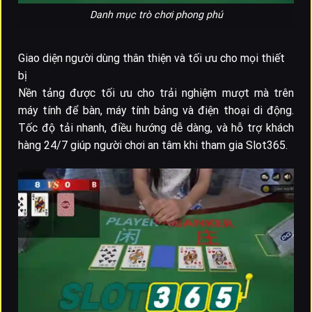
Danh mục trò chơi phong phú
Giao diện người dùng thân thiện và tối ưu cho mọi thiết
bị
Nền tảng được tối ưu cho trải nghiệm mượt mà trên
máy tính để bàn, máy tính bảng và điện thoại di động.
Tốc độ tải nhanh, điều hướng dễ dàng, và hỗ trợ khách
hàng 24/7 giúp người chơi an tâm khi tham gia Slot365.